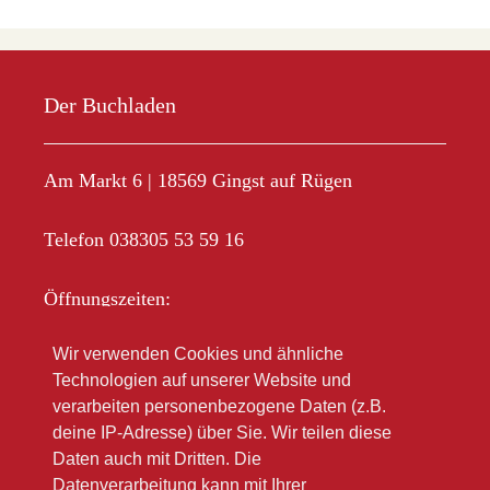
Der Buchladen
Am Markt 6 | 18569 Gingst auf Rügen
Telefon 038305 53 59 16
Öffnungszeiten:
Mo-Fr 10.00 – 18.00
Wir verwenden Cookies und ähnliche
Sa 10.00 – 12.00
Technologien auf unserer Website und
Im Sommer oft länger
verarbeiten personenbezogene Daten (z.B.
deine IP-Adresse) über Sie. Wir teilen diese
Bitte beachten Sie unsere Winteröffnungsszeiten
Daten auch mit Dritten. Die
(link zu Google)
Datenverarbeitung kann mit Ihrer