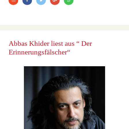
Abbas Khider liest aus “ Der
Erinnerungsfälscher“