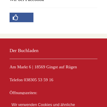
Der Buchladen
Am Markt 6 | 18569 Gingst auf Rügen
Telefon 038305 53 59 16
Öffnungszeiten:
Mo-Fr 10.00 – 18.00
Wir verwenden Cookies und ähnliche
Sa 10.00 – 12.00