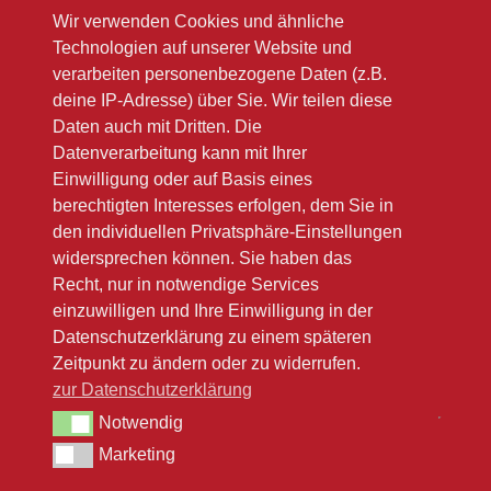
Wir verwenden Cookies und ähnliche
Sa 10.00 – 12.00
Technologien auf unserer Website und
Im Sommer oft länger
verarbeiten personenbezogene Daten (z.B.
deine IP-Adresse) über Sie. Wir teilen diese
Bitte beachten Sie unsere Winteröffnungsszeiten
Daten auch mit Dritten. Die
(link zu Google)
Datenverarbeitung kann mit Ihrer
Einwilligung oder auf Basis eines
berechtigten Interesses erfolgen, dem Sie in
den individuellen Privatsphäre-Einstellungen
widersprechen können. Sie haben das
Recht, nur in notwendige Services
einzuwilligen und Ihre Einwilligung in der
Datenschutzerklärung zu einem späteren
Zeitpunkt zu ändern oder zu widerrufen.
zur Datenschutzerklärung
Notwendig
Notwendig
Marketing
Marketing