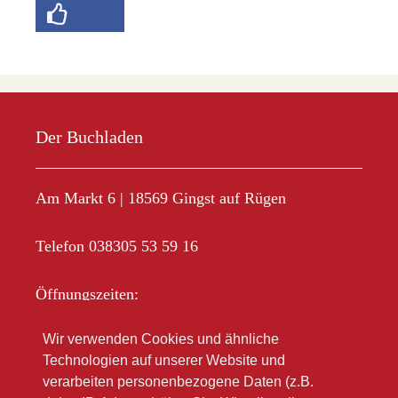
Der Buchladen
Am Markt 6 | 18569 Gingst auf Rügen
Telefon 038305 53 59 16
Öffnungszeiten:
Mo-Fr 10.00 – 18.00
Wir verwenden Cookies und ähnliche
Sa 10.00 – 12.00
Technologien auf unserer Website und
Im Sommer oft länger
verarbeiten personenbezogene Daten (z.B.