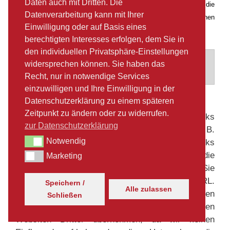
Daten auch mit Dritten. Die
nach Art. 6 Abs. 1 Satz 1 lit. b DS-GVO für die
Datenverarbeitung kann mit Ihrer
Abwicklung von Vertragsverhältnissen mit Ihnen
Einwilligung oder auf Basis eines
erforderlich ist
berechtigten Interesses erfolgen, dem Sie in
den individuellen Privatsphäre-Einstellungen
7. Hyperlinks
widersprechen können. Sie haben das
Recht, nur in notwendige Services
einzuwilligen und Ihre Einwilligung in der
Datenschutzerklärung zu einem späteren
Zeitpunkt zu ändern oder zu widerrufen.
Auf unserer Website können sich sog. Hyperlinks
zur Datenschutzerklärung
zu Websiten anderer Anbieter finden (z. B.
Notwendig
Notwendig
Webshop). Bei Aktivierung dieser Hyperlinks
werden Sie von unserer Website direkt auf die
Marketing
Marketing
Website der anderen Anbieter weitergeleitet. Sie
erkennen dies unter anderem am Wechsel der URL.
Speichern /
Alle zulassen
Wir können keine Verantwortung für den
Schließen
vertraulichen Umgang Ihrer Daten auf diesen
Websiten Dritter übernehmen, da wir keinen