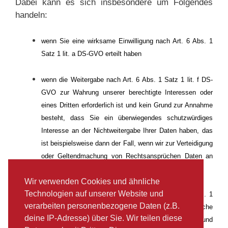
Dabei kann es sich insbesondere um Folgendes
handeln:
wenn Sie eine wirksame Einwilligung nach Art. 6 Abs. 1
Satz 1 lit. a DS-GVO erteilt haben
wenn die Weitergabe nach Art. 6 Abs. 1 Satz 1 lit. f DS-
GVO zur Wahrung unserer berechtigte Interessen oder
eines Dritten erforderlich ist und kein Grund zur Annahme
besteht, dass Sie ein überwiegendes schutzwürdiges
Interesse an der Nichtweitergabe Ihrer Daten haben, das
ist beispielsweise dann der Fall, wenn wir zur Verteidigung
oder Geltendmachung von Rechtsansprüchen Daten an
Rechtsanwälte oder Behörden weitergeben müssen
Wir verwenden Cookies und ähnliche
Technologien auf unserer Website und
für den Fall, dass für die Weitergabe nach Art. 6 Abs. 1
verarbeiten personenbezogene Daten (z.B.
Satz 1 lit. c DS-GVO eine gesetzliche oder rechtliche
deine IP-Adresse) über Sie. Wir teilen diese
Verpflichtung besteht, sowie dies gesetzlich zulässig und