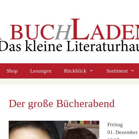
Shop
Lesungen
Rückblick
Sortiment
Der große Bücherabend
Freitag
01. Dezember