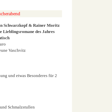
ücherabend
n Schwarzkopf & Rainer Moritz
re Lieblingsromane des Jahres
tisch
Euro
eune Vaschvitz
hung und etwas Besonderes für 2
 und Schmalzstullen