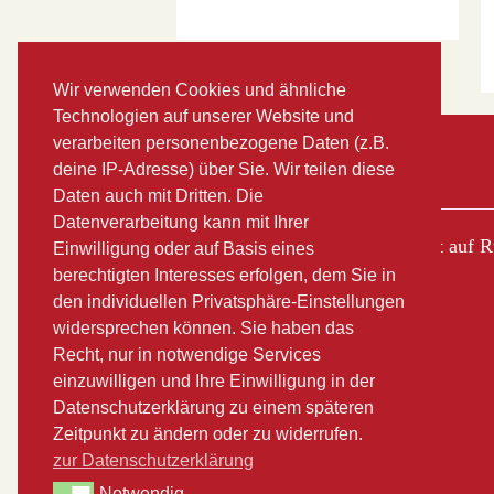
Wir verwenden Cookies und ähnliche
Technologien auf unserer Website und
verarbeiten personenbezogene Daten (z.B.
Der Buchladen
deine IP-Adresse) über Sie. Wir teilen diese
Daten auch mit Dritten. Die
Datenverarbeitung kann mit Ihrer
Am Markt 6 | 18569 Gingst auf 
Einwilligung oder auf Basis eines
berechtigten Interesses erfolgen, dem Sie in
den individuellen Privatsphäre-Einstellungen
Telefon 038305 53 59 16
widersprechen können. Sie haben das
Recht, nur in notwendige Services
Öffnungszeiten:
einzuwilligen und Ihre Einwilligung in der
Mo-Fr 10.00 – 18.00
Datenschutzerklärung zu einem späteren
Sa 10.00 – 12.00
Zeitpunkt zu ändern oder zu widerrufen.
Im Sommer oft länger
zur Datenschutzerklärung
Notwendig