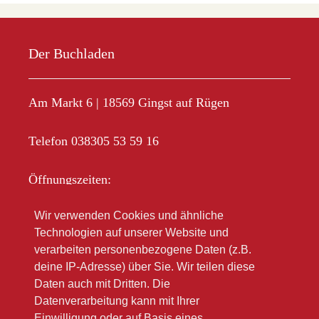
Der Buchladen
Am Markt 6 | 18569 Gingst auf Rügen
Telefon 038305 53 59 16
Öffnungszeiten:
Mo-Fr 10.00 – 18.00
Wir verwenden Cookies und ähnliche
Sa 10.00 – 12.00
Technologien auf unserer Website und
Im Sommer oft länger
verarbeiten personenbezogene Daten (z.B.
deine IP-Adresse) über Sie. Wir teilen diese
Bitte beachten Sie unsere Winteröffnungsszeiten
Daten auch mit Dritten. Die
(link zu Google)
Datenverarbeitung kann mit Ihrer
Einwilligung oder auf Basis eines