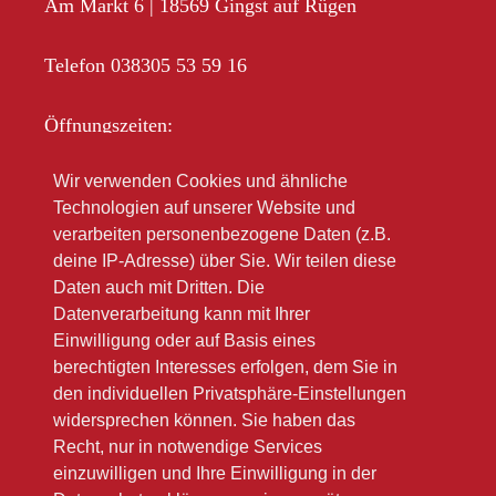
Am Markt 6 | 18569 Gingst auf Rügen
Telefon 038305 53 59 16
Öffnungszeiten:
Mo-Fr 10.00 – 18.00
Wir verwenden Cookies und ähnliche
Sa 10.00 – 12.00
Technologien auf unserer Website und
Im Sommer oft länger
verarbeiten personenbezogene Daten (z.B.
deine IP-Adresse) über Sie. Wir teilen diese
Bitte beachten Sie unsere Winteröffnungsszeiten
Daten auch mit Dritten. Die
(link zu Google)
Datenverarbeitung kann mit Ihrer
Einwilligung oder auf Basis eines
berechtigten Interesses erfolgen, dem Sie in
den individuellen Privatsphäre-Einstellungen
widersprechen können. Sie haben das
Recht, nur in notwendige Services
einzuwilligen und Ihre Einwilligung in der