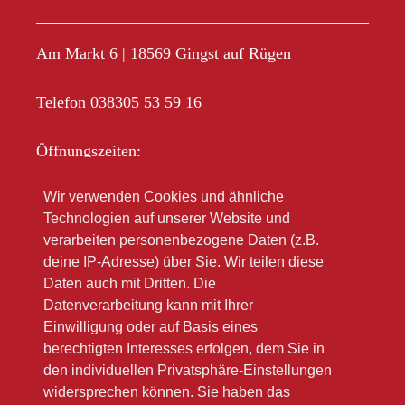
Am Markt 6 | 18569 Gingst auf Rügen
Telefon 038305 53 59 16
Öffnungszeiten:
Mo-Fr 10.00 – 18.00
Wir verwenden Cookies und ähnliche
Sa 10.00 – 12.00
Technologien auf unserer Website und
Im Sommer oft länger
verarbeiten personenbezogene Daten (z.B.
deine IP-Adresse) über Sie. Wir teilen diese
Bitte beachten Sie unsere Winteröffnungsszeiten
Daten auch mit Dritten. Die
(link zu Google)
Datenverarbeitung kann mit Ihrer
Einwilligung oder auf Basis eines
berechtigten Interesses erfolgen, dem Sie in
den individuellen Privatsphäre-Einstellungen
widersprechen können. Sie haben das