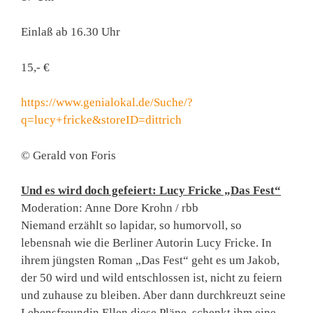
Einlaß ab 16.30 Uhr
15,- €
https://www.genialokal.de/Suche/?
q=lucy+fricke&storeID=dittrich
© Gerald von Foris
Und es wird doch gefeiert: Lucy Fricke „Das Fest“
Moderation: Anne Dore Krohn / rbb
Niemand erzählt so lapidar, so humorvoll, so
lebensnah wie die Berliner Autorin Lucy Fricke. In
ihrem jüngsten Roman „Das Fest“ geht es um Jakob,
der 50 wird und wild entschlossen ist, nicht zu feiern
und zuhause zu bleiben. Aber dann durchkreuzt seine
Lebensfreundin Ellen diese Pläne, schenkt ihm eine