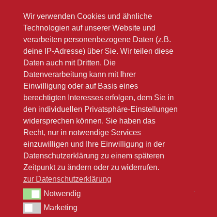
Mo-Fr 10.00 – 18.00
Wir verwenden Cookies und ähnliche
Sa 10.00 – 12.00
Technologien auf unserer Website und
Im Sommer oft länger
verarbeiten personenbezogene Daten (z.B.
deine IP-Adresse) über Sie. Wir teilen diese
Bitte beachten Sie unsere Winteröffnungsszeiten
Daten auch mit Dritten. Die
(link zu Google)
Datenverarbeitung kann mit Ihrer
Einwilligung oder auf Basis eines
berechtigten Interesses erfolgen, dem Sie in
den individuellen Privatsphäre-Einstellungen
widersprechen können. Sie haben das
Recht, nur in notwendige Services
einzuwilligen und Ihre Einwilligung in der
Datenschutzerklärung zu einem späteren
Zeitpunkt zu ändern oder zu widerrufen.
zur Datenschutzerklärung
Notwendig
Notwendig
Marketing
Marketing