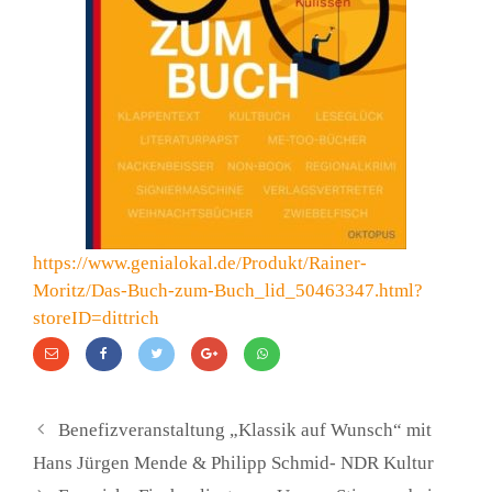
https://www.genialokal.de/Produkt/Rainer-
Moritz/Das-Buch-zum-Buch_lid_50463347.html?
storeID=dittrich
Benefizveranstaltung „Klassik auf Wunsch“ mit
Hans Jürgen Mende & Philipp Schmid- NDR Kultur