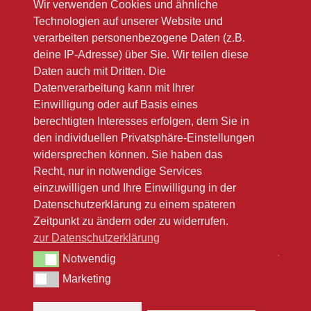
Wir verwenden Cookies und ähnliche
Sa 10.00 – 12.00
Technologien auf unserer Website und
Im Sommer oft länger
verarbeiten personenbezogene Daten (z.B.
deine IP-Adresse) über Sie. Wir teilen diese
Bitte beachten Sie unsere Winteröffnungsszeiten
Daten auch mit Dritten. Die
(link zu Google)
Datenverarbeitung kann mit Ihrer
Einwilligung oder auf Basis eines
berechtigten Interesses erfolgen, dem Sie in
den individuellen Privatsphäre-Einstellungen
widersprechen können. Sie haben das
Recht, nur in notwendige Services
einzuwilligen und Ihre Einwilligung in der
Datenschutzerklärung zu einem späteren
Zeitpunkt zu ändern oder zu widerrufen.
zur Datenschutzerklärung
Notwendig
Notwendig
Marketing
Marketing