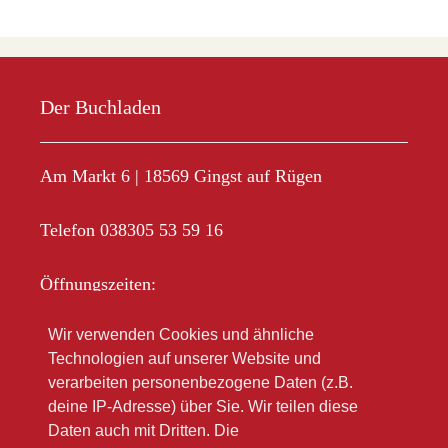
Der Buchladen
Am Markt 6 | 18569 Gingst auf Rügen
Telefon 038305 53 59 16
Öffnungszeiten:
Mo-Fr 10.00 – 18.00
Wir verwenden Cookies und ähnliche
Sa 10.00 – 12.00
Technologien auf unserer Website und
Im Sommer oft länger
verarbeiten personenbezogene Daten (z.B.
deine IP-Adresse) über Sie. Wir teilen diese
Bitte beachten Sie unsere Winteröffnungsszeiten
Daten auch mit Dritten. Die
(link zu Google)