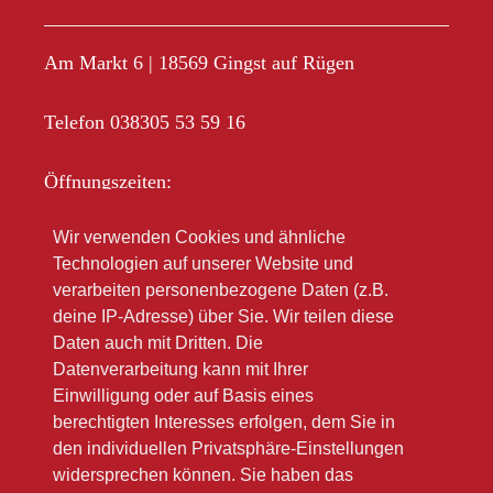
Am Markt 6 | 18569 Gingst auf Rügen
Telefon 038305 53 59 16
Öffnungszeiten:
Mo-Fr 10.00 – 18.00
Wir verwenden Cookies und ähnliche
Sa 10.00 – 12.00
Technologien auf unserer Website und
Im Sommer oft länger
verarbeiten personenbezogene Daten (z.B.
deine IP-Adresse) über Sie. Wir teilen diese
Bitte beachten Sie unsere Winteröffnungsszeiten
Daten auch mit Dritten. Die
(link zu Google)
Datenverarbeitung kann mit Ihrer
Einwilligung oder auf Basis eines
berechtigten Interesses erfolgen, dem Sie in
den individuellen Privatsphäre-Einstellungen
widersprechen können. Sie haben das