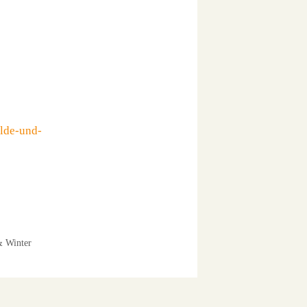
lde-und-
& Winter