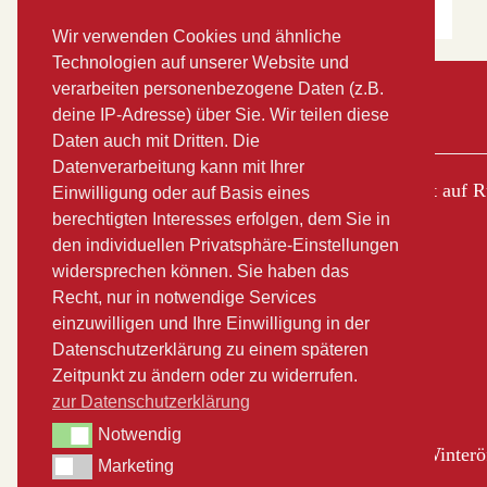
Wir verwenden Cookies und ähnliche
Technologien auf unserer Website und
verarbeiten personenbezogene Daten (z.B.
Der Buchladen
deine IP-Adresse) über Sie. Wir teilen diese
Daten auch mit Dritten. Die
Datenverarbeitung kann mit Ihrer
Am Markt 6 | 18569 Gingst auf 
Einwilligung oder auf Basis eines
berechtigten Interesses erfolgen, dem Sie in
den individuellen Privatsphäre-Einstellungen
Telefon 038305 53 59 16
widersprechen können. Sie haben das
Recht, nur in notwendige Services
Öffnungszeiten:
einzuwilligen und Ihre Einwilligung in der
Mo-Fr 10.00 – 18.00
Datenschutzerklärung zu einem späteren
Sa 10.00 – 12.00
Zeitpunkt zu ändern oder zu widerrufen.
Im Sommer oft länger
zur Datenschutzerklärung
Notwendig
Notwendig
Bitte beachten Sie unsere Winter
Marketing
Marketing
Google)